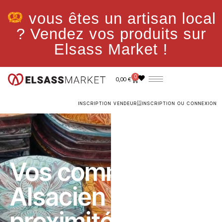
vous êtes un artisan local
? Vendez vos produits sur
Elsass Market !
0
0,00
€
INSCRIPTION VENDEUR
INSCRIPTION OU CONNEXION
Vos commerces
Alsacien de
proximité en 1 clic